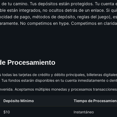
de tu camino. Tus depósitos están protegidos. Tu cuenta e
le están integrados, no ocultos detrás de un enlace. Si q
ocidad de pago, métodos de depósito, reglas del juego), e
laramente. No competimos en hype. Competimos en claridad
de Procesamiento
odas las tarjetas de crédito y débito principales, billeteras digital
 Tus fondos estarán disponibles en tu cuenta inmediatamente o dent
ienvenida. Aceptamos múltiples monedas y procesamos transacciones
Depósito Mínimo
Tiempo de Procesamien
$10
Instantáneo