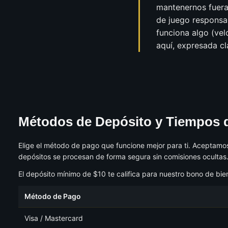
mantenernos fuera 
de juego responsab
funciona algo (vel
aquí, expresada c
Métodos de Depósito y Tiempos 
Elige el método de pago que funcione mejor para ti. Aceptamos t
depósitos se procesan de forma segura sin comisiones ocultas.
El depósito mínimo de $10 te califica para nuestro bono de b
Método de Pago
Visa / Mastercard