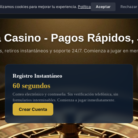
ilizamos cookies para mejorar tu experiencia.
Política
Aceptar
Rechazar
uinas
Promociones
Juegos de Mesa
Soporte
 Casino - Pagos Rápidos,
s, retiros instantáneos y soporte 24/7. Comienza a jugar en me
Registro Instantáneo
60 segundos
Correo electrónico y contraseña. Sin verificación telefónica, sin
formularios interminables. Comienza a jugar inmediatamente.
Crear Cuenta