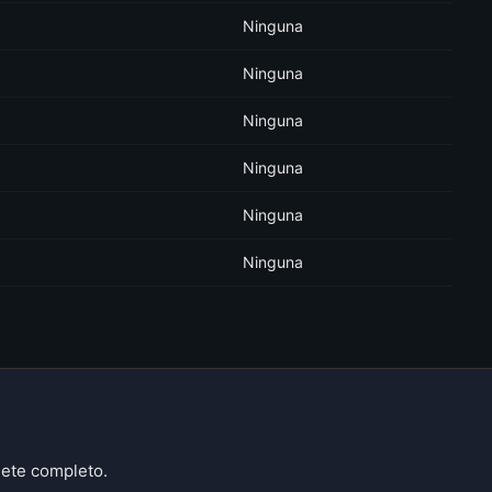
Ninguna
Ninguna
Ninguna
Ninguna
Ninguna
Ninguna
uete completo.