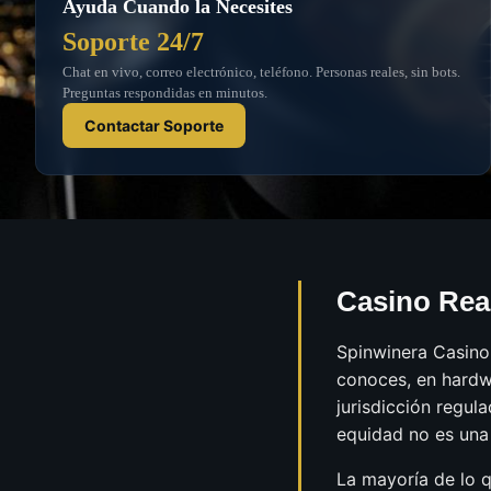
Ayuda Cuando la Necesites
Soporte 24/7
Chat en vivo, correo electrónico, teléfono. Personas reales, sin bots.
Preguntas respondidas en minutos.
Contactar Soporte
Casino Rea
Spinwinera Casino
conoces, en hardw
jurisdicción regul
equidad no es una 
La mayoría de lo 