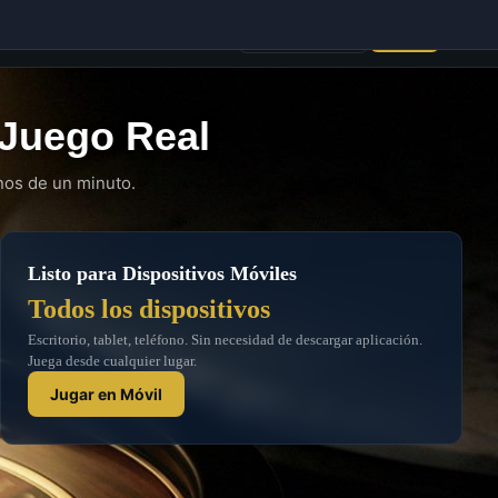
ES
Iniciar Sesión
Jugar
▾
 Juego Real
nos de un minuto.
Listo para Dispositivos Móviles
Todos los dispositivos
Escritorio, tablet, teléfono. Sin necesidad de descargar aplicación.
Juega desde cualquier lugar.
Jugar en Móvil