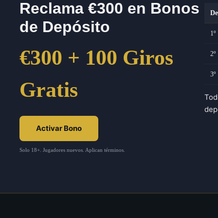
Reclama €300 en Bonos
De
de Depósito
1º
€300 + 100 Giros
2º
3º
Gratis
Tod
depó
Activar Bono
Solo 18+. Jugadores nuevos. Aplican términos.