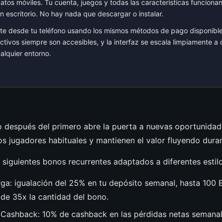
datos móviles. Tu cuenta, juegos y todas las características funcion
 escritorio. No hay nada que descargar o instalar.
nte desde tu teléfono usando los mismos métodos de pago disponibles 
activos siempre son accesibles, y la interfaz se escala limpiamente a
lquier entorno.
 después del primero abre la puerta a nuevas oportunida
s jugadores habituales y mantienen el valor fluyendo duran
s siguientes bonos recurrentes adaptados a diferentes estil
a: igualación del 25% en tu depósito semanal, hasta 100 E
 de 35x la cantidad del bono.
Cashback: 10% de cashback en las pérdidas netas semanale