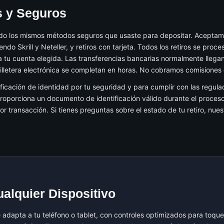
s y Seguros
ando los mismos métodos seguros que usaste para depositar. Aceptam
yendo Skrill y Neteller, y retiros con tarjeta. Todos los retiros se pro
a tu cuenta elegida. Las transferencias bancarias normalmente llegan
billetera electrónica se completan en horas. No cobramos comisiones d
rificación de identidad por tu seguridad y para cumplir con las regul
oporciona un documento de identificación válido durante el proceso.
 transacción. Si tienes preguntas sobre el estado de tu retiro, nues
alquier Dispositivo
e adapta a tu teléfono o tablet, con controles optimizados para toqu