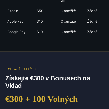
dní
Bitcoin
$50
Okamžitě
Žádné
Apple Pay
$10
Okamžitě
Žádné
Google Pay
$10
Okamžitě
Žádné
UVÍTACÍ BALÍČEK
Získejte €300 v Bonusech na
Vklad
€300 + 100 Volných