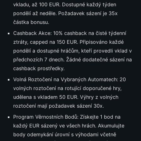
vkladu, až 100 EUR. Dostupné každý týden
pondělí až neděle. Požadavek sázení je 35x
částka bonusu.
Cashback Akce: 10% cashback na čisté týdenní
ztráty, capped na 150 EUR. Připisováno každé
pondělí a dostupné hráčům, kteří provedli vklad v
předchozích 7 dnech. Žádné dodatečné sázení na
cashback prostředky.
Volná Roztočení na Vybraných Automatech: 20
volných roztočení na rotující doporučené hry,
udělena s vkladem 50 EUR. Výhry z volných
roztočení mají požadavek sázení 30x.
Program Věrnostních Bodů: Získejte 1 bod na
každý EUR sázený ve všech hrách. Akumulujte
body odemykání úrovní s výhodami včetně