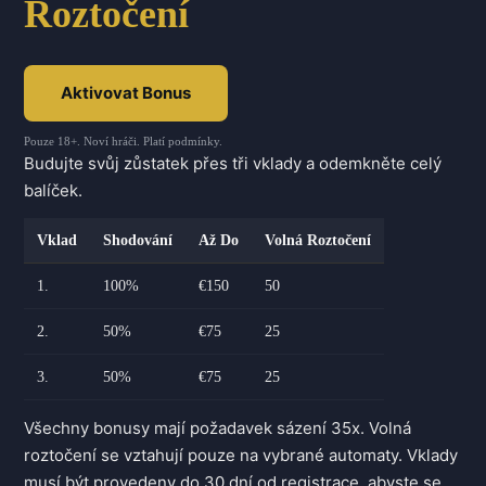
Roztočení
Aktivovat Bonus
Pouze 18+. Noví hráči. Platí podmínky.
Budujte svůj zůstatek přes tři vklady a odemkněte celý
balíček.
Vklad
Shodování
Až Do
Volná Roztočení
1.
100%
€150
50
2.
50%
€75
25
3.
50%
€75
25
Všechny bonusy mají požadavek sázení 35x. Volná
roztočení se vztahují pouze na vybrané automaty. Vklady
musí být provedeny do 30 dní od registrace, abyste se