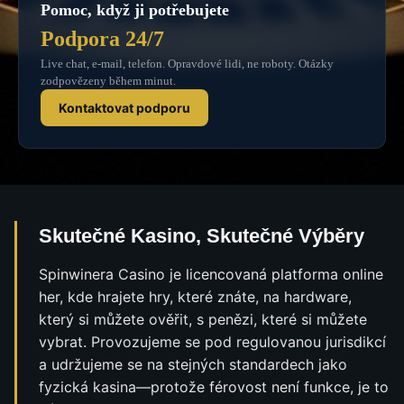
Pomoc, když ji potřebujete
Podpora 24/7
Live chat, e-mail, telefon. Opravdové lidi, ne roboty. Otázky
zodpovězeny během minut.
Kontaktovat podporu
Skutečné Kasino, Skutečné Výběry
Spinwinera Casino je licencovaná platforma online
her, kde hrajete hry, které znáte, na hardware,
který si můžete ověřit, s penězi, které si můžete
vybrat. Provozujeme se pod regulovanou jurisdikcí
a udržujeme se na stejných standardech jako
fyzická kasina—protože férovost není funkce, je to