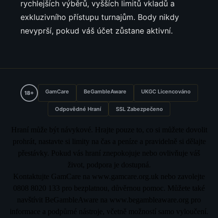
rychlejších výběrů, vyšších limitů vkladů a
exkluzivního přístupu turnajům. Body nikdy
nevyprší, pokud váš účet zůstane aktivní.
GamCare
BeGambleAware
UKGC Licencováno
18+
Odpovědné Hraní
SSL Zabezpečeno
Hraní může být návykové. Hrajte pouze to, co si můžete dovolit
prohrát, nastavte si limity na čas a peníze a pravidelně si dělajte
přestávky. Pokud vás hraní znepokojuje nebo ovlivňuje váš
život, podpora je dostupná.
Kontaktujte GamCare na www.gamcare.org.uk nebo zavolejte
0808 8020 133 pro bezplatnou, důvěrnou pomoc. Můžete také
navštívit BeGambleAware na www.begambleaware.org pro
informace a podpůrné nástroje, včetně možností samo vyloučení.