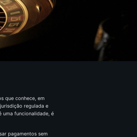
gos que conhece, em
jurisdição regulada e
 uma funcionalidade, é
essar pagamentos sem