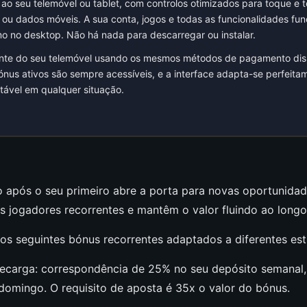
 ao seu telemóvel ou tablet, com controlos otimizados para toque 
i ou dados móveis. A sua conta, jogos e todas as funcionalidades 
 no desktop. Não há nada para descarregar ou instalar.
ente do seu telemóvel usando os mesmos métodos de pagamento dis
 bónus ativos são sempre acessíveis, e a interface adapta-se perfei
tável em qualquer situação.
 após o seu primeiro abre a porta para novas oportunid
 jogadores recorrentes e mantêm o valor fluindo ao longo
 os seguintes bónus recorrentes adaptados a diferentes est
ecarga: correspondência de 25% no seu depósito semanal,
domingo. O requisito de aposta é 35x o valor do bónus.