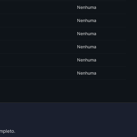
Nenhuma
Nenhuma
Nenhuma
Nenhuma
Nenhuma
Nenhuma
mpleto.