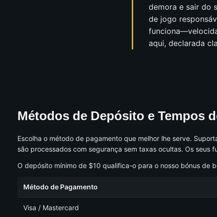
demora e sair do 
de jogo responsáv
funciona—velocid
aqui, declarada c
Métodos de Depósito e Tempos 
Escolha o método de pagamento que melhor lhe serve. Suportamo
são processados com segurança sem taxas ocultas. Os seus fu
O depósito mínimo de $10 qualifica-o para o nosso bónus de 
Método de Pagamento
Visa / Mastercard