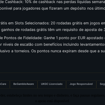
e Cashback: 10% de cashback nas perdas líquidas semanai
sponível para jogadores que fizeram um depósito nos últim
átis em Slots Selecionados: 20 rodadas grátis em jogos e
 ganhos de rodadas grátis têm um requisito de aposta de 
e Pontos de Fidelidade: Ganhe 1 ponto por EUR apostado 
 níveis de escalão com benefícios incluindo levantamentos
lusivo a torneios. Os pontos nunca expiram desde que a su
Care
BeGambleAware
UKGC Licenciado
Jogo Responsável
Seg
er, estabeleça limites no seu tempo e dinheiro, e faça pausas regulares
o apoio está disponível.