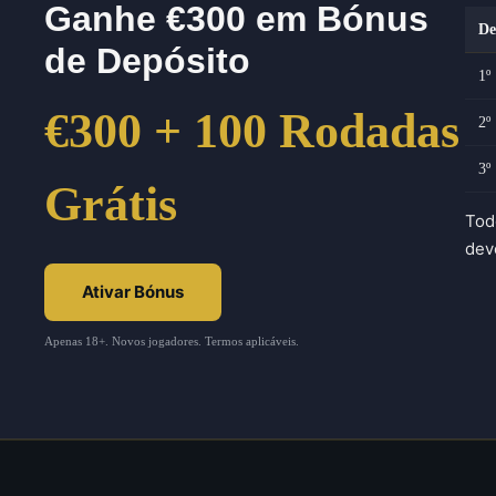
Ganhe €300 em Bónus
De
de Depósito
1º
€300 + 100 Rodadas
2º
3º
Grátis
Tod
dev
Ativar Bónus
Apenas 18+. Novos jogadores. Termos aplicáveis.