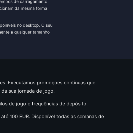
e tempos de carregamento
funcionam da mesma forma
poníveis no desktop. O seu
tamente a qualquer tamanho
ades. Executamos promoções contínuas que
 da sua jornada de jogo.
ilos de jogo e frequências de depósito.
 até 100 EUR. Disponível todas as semanas de